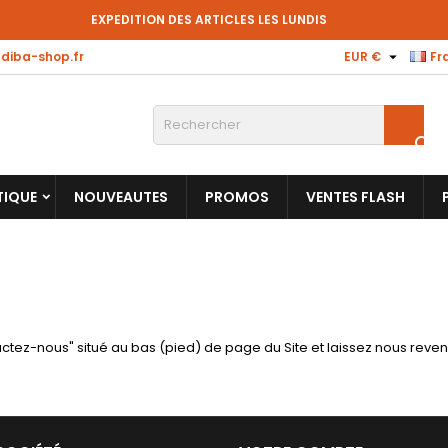
EXPEDITION DES ARTICLES LES LUNDIS

iba-shop.fr
EUR €
Fr

TIQUE
NOUVEAUTES
PROMOS
VENTES FLASH
ez-nous" situé au bas (pied) de page du Site et laissez nous reveni