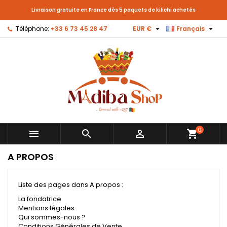
Livraison gratuite en France dès 5 paquets de kilichi achetés


Téléphone:
+33 6 73 45 28 47
EUR €
Français
0



shopping_cart
A PROPOS
Liste des pages dans A propos :
La fondatrice
Mentions légales
Qui sommes-nous ?
Conditions Générales de Vente