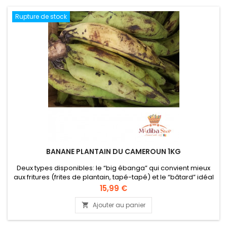
Rupture de stock
BANANE PLANTAIN DU CAMEROUN 1KG
Deux types disponibles: le “big ébanga” qui convient mieux
aux fritures (frites de plantain, tapé-tapé) et le “bâtard” idéal
pour une cuisson à la vapeur. Les semences proviennent de
Prix
15,99 €
l’IRAD*** de Njombé au Cameroun. Elles sont ensuite mises
en terre à Pouma et cultivées à l’aide de compost (engrais
Ajouter au panier

naturel). 4 bonnes raisons de consommer du plantain:...