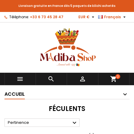
Livraison gratuite en France dès 5 paquets de kilichi achetés


Téléphone:
+33 6 73 45 28 47
EUR €
Français
0



shopping_cart
ACCUEIL
FÉCULENTS

Pertinence