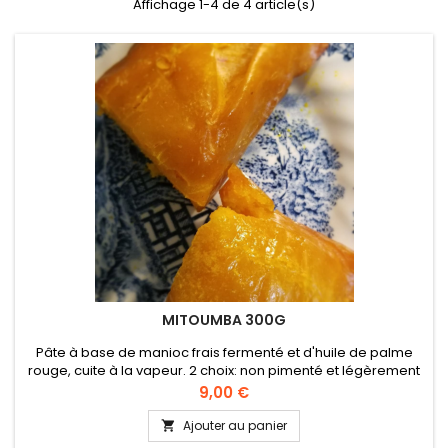
Affichage 1-4 de 4 article(s)
MITOUMBA 300G
Pâte à base de manioc frais fermenté et d'huile de palme
rouge, cuite à la vapeur. 2 choix: non pimenté et légèrement
pimenté. Conseil cuisson: réchauffer au four pour un effet
Prix
9,00 €
croustillant à l'extérieur et moelleux à l'intérieur.
Ajouter au panier
