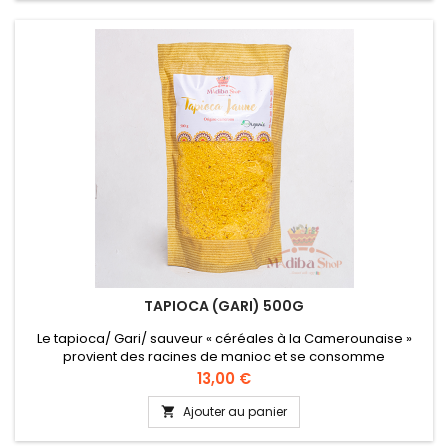
permettra de vous régaler au quotidien....
TAPIOCA (GARI) 500G
Le tapioca/ Gari/ sauveur « céréales à la Camerounaise »
provient des racines de manioc et se consomme
généralement avec du sucre, du lait et des cacahuètes.
Prix
13,00 €
C'est un aliment très riche en fibres alimentaires. Vous
pouvez retrouver l'ensemble "tapioca, cacahuètes + lait" via
Ajouter au panier

notre pack "Garinuts".