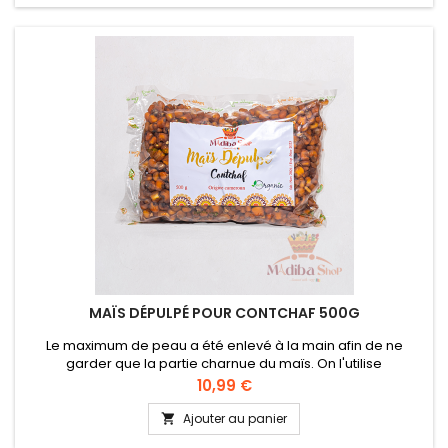
MAÏS DÉPULPÉ POUR CONTCHAF 500G
Le maximum de peau a été enlevé à la main afin de ne
garder que la partie charnue du maïs. On l'utilise
fréquemment en cuisine dans le cadre d'une recette
Prix
10,99 €
camerounaise: le "Contchaf". Celle-ci est une préparation à
base de haricots rouges, de poisson fumé et de maïs
Ajouter au panier

dépulpé. Un succulent mariage de saveurs qui vous