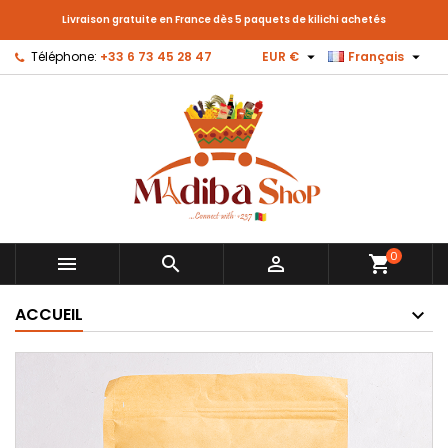
Livraison gratuite en France dès 5 paquets de kilichi achetés


Téléphone:
+33 6 73 45 28 47
EUR €
Français
0



shopping_cart
ACCUEIL