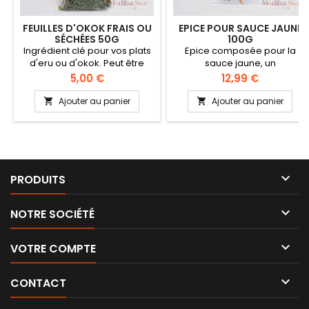
FEUILLES D'OKOK FRAIS OU
EPICE POUR SAUCE JAUNE
SÉCHÉES 50G
100G
Ingrédient clé pour vos plats
Epice composée pour la
d'eru ou d'okok. Peut être
sauce jaune, un
livré frais et non sous la forme
indispensable!
Prix
Prix
5,00 €
12,99 €
séchée, selon les
disponibilités. Astuce: faire
Ajouter au panier
Ajouter au panier


tremper les feuilles d'okok
séchées 1h à 2h avant de les
cuisiner.

PRODUITS

NOTRE SOCIÉTÉ

VOTRE COMPTE

CONTACT